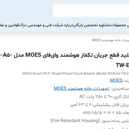
تی محصولات
مشاوره تخصصی رایگان
درباره شرکت فنی و مهندسی دراک
قوانین و مق
زات خانه هوشمند MOES
کلید قطع جریان تکفاز هوشمند
TW-E
MOES Smart Wi-Fi Single-Phase Circuit Breaker (Model WCB-A5-TW-E
ند:
MOES
ته‌بندی
:
تجهیزات خانه هوشمند MOES
تاژ کاری
:
90 تا 250 ولت AC
یان قابل پشتیبانی
:
6 تا 63 آمپر
عاد
:
85 × 18 × 65/5 mm
نس بدنه
:
نسوز (Fire Retardant Housing)