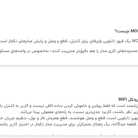
نسوز (Fire Retardant Housing)
IP20
MOES /Tuya Smart / Smart Life
مدل WCB-A5-TW-E1 یک فیوز تابلویی وای‌فای برای کنترل، قطع و وصل و پایش مدارهای ت
حدوده‌های کاری مدار را هم دقیق‌تر مدیریت کنند؛ به‌خصوص در واحدهای مسکونی،
Amazon Alexa و Google Assistant
کمتر از 1.5 وات
کیب کنترل هوشمند با قابلیت‌های حفاظتی و مدیریتی است. کاربر می‌تواند خرو
یرد و از دستگاه به عنوان یک محافظ ولتاژ هوشمند در مدار تکفاز استفاده کند.
منفی 20 تا مثبت 70 درجه سانتی‌گراد
نرمال 90% تا 110% ولتاژ نامی (Un)
لک بخواهد کنترل یک مدار مهم را از حالت دستی خارج کند و امکان مدیریت آن را از 
قطع جریان MOES برای پروژه‌هایی ارزشمند است که فقط روشن و خاموش کردن ساده کافی نیست و کاربر به
تابلو فرعی، روشنایی، برخی
پریزها
یا مصرف‌کننده‌هایی استفاده کرد که قطع و وصل 
استاندارد روی ریل تابلو برق (DIN Rail)
یر نظر باشند، کاربرد جدی‌تری نسبت به رله‌های معمولی پیدا می‌کند.
هیز تابلویی است: قطع و وصل هوشمند، قطع همزمان فاز و نول، تنظیم جریان خ
ر تشخیص نشت گاز
یا
سنسور دود
در بستر
هوشمندسازی
است. در چنین سنار
 قطعه جداگانه، یک راهکار متمرکزتر برای مدیریت مدار تکفاز در اختیار کاربر باشد
خاموش: عدم اتصال چشمک‌زن: حالت Pairing سبز ثابت: اتصال پایدار
اجرا کرد. طراحی درست این سناریو باید توسط متخصص انجام شود، چون انتخاب
 است. اگر دستگاه در مسیر نامناسب قرار بگیرد، یا مصرف‌کننده‌هایی با رفت