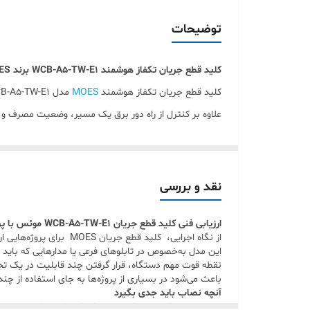
جنس بدنه
توضیحات
درجه حفاظت بدنه
کلید قطع جریان تکفاز هوشمند WCB-A5-TW-E1 برند MOES چیست؟
نرم‌افزار پشتیبانی
کلید قطع جریان تکفاز هوشمند
MOES
علاوه بر کنترل از راه دور برق یک مسیر، وضعیت مصرف و م
دستیار صوتی سازگار با
روزانه به آن‌ها ساده نیست.
توان مصرف داخلی
مزیت اصلی این مدل نسبت به یک کلید قطع و وصل ساده، تر
خروجی را مدیریت کند، کاهش و افزایش ولتاژ را زیر نظر بگ
دمای عملکرد
نقد و بررسی
کاربردهای اصلی در ساختمان هوشمند
محدوده ولتاژ
ارزیابی فنی کلید قطع جریان WCB-A5-TW-E1 موئس با پروتکل WIFI
در پروژه‌ها ، این مدل بیشتر زمانی ارزش پیدا می‌کند که ما
از نگاه اجرایی، کلید 
برای کنترل برق کل یک واحد، مسیر تغذیه تجهیزات خاص، 
محل نصب
این مدل به‌خصوص در تابلوهای فرعی یا مدارهایی که باید ز
نقطه قوت مهم دستگاه، قرار گرفتن چند قابلیت در یک تج
یکی از سناریوهای کاربردی این محصول، اتصال آن به
سنسو
باعث می‌شود در بسیاری از پروژه‌ها به جای استفاده از چند
چراغ وضعیت شبکه
قطع برق واحد یا مدار مشخص را برای کاهش ریسک حادثه 
آنچه نصاب باید جدی بگیرد
مهم‌ترین بخش نصب این محصول، انتخاب محل درست در مدار