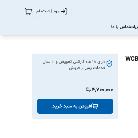
ورود | ثبت‌نام
ررات
تماس با ما
 وای‌فای MOES مدل WCB-A5-
دارای ۱۸ ماه گارانتی تعویض و 3 سال
خدمات پس از فروش
4,700,000
افزودن به سبد خرید