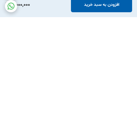
10,000,000
افزودن به سبد خرید
مشخصات فنی
ویژگی | جزئیات
ولتاژ کاری ۳ ولت (باتری لیتیومی CR123A قابل تعویض)
محدوده دمایی ۰°C تا +۵۵°C
برگشت به بالا
ابعاد 86 × ارتفاع 34.5 میلی‌متر
طول عمر باتری 1 تا 2سال
پروتکل ارتباطی | Zigbee (اتصال به سیستم‌های هوشمند خانگی)
ارسال ویژه
پشتیبانی آنلاین واتساپ
۷ روز ضمانت بازگشت کالا
پرداخت در محل شرکت