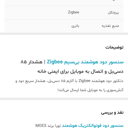
پروتکل
Zigbee
منبع تغذیه
باتری
آلارم داخلی
دارد
توضیحات
قابلیت تعریف
دارد
سناریو
سنسور دود هوشمند بی‌سیم Zigbee
| هشدار ۸۵
دسی‌بل و اتصال به موبایل برای ایمنی خانه
مکان مناسب نصب
به صورت سقفی
دتکتور دود هوشمند Zigbee با آلارم ۸۵ دسی‌بل، هشدار سریع دود و
تکنولوژی تشخیص
فوتوالکتریک
آتش‌سوزی را به موبایل شما ارسال می‌کند!
دود
با عمر باتری ۱ ساله، نصب آسان و کنترل از راه دور. بهترین محافظ خانه
گارانتی
18 ماه طبق شرایط برند
شما!
نقد و بررسی
دتکتور دود هوشمند Zigbee: محافظ همیشه بیدار خانه شما!
نرم افزار
SMARTLIFE/MOES/TUYA
سنسور دود فوتوالکتریک هوشمند
تویا برند MOES
آیا می‌دانستید ۹۰% آسیب‌های ناشی از آتش‌سوزی با هشدار به موقع قابل