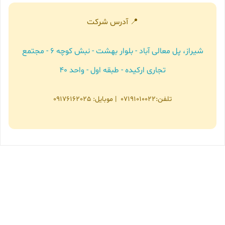
📍 آدرس شرکت
شیراز، پل معالی آباد - بلوار بهشت - نبش کوچه ۶ - مجتمع
تجاری ارکیده - طبقه اول - واحد ۴۰
تلفن:
07191010022
| موبایل:
09176162025