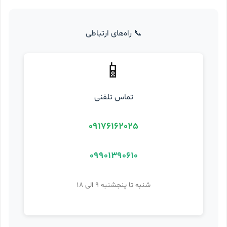
📞 راه‌های ارتباطی
📱
تماس تلفنی
09176162025
09901390610
شنبه تا پنجشنبه ۹ الی ۱۸