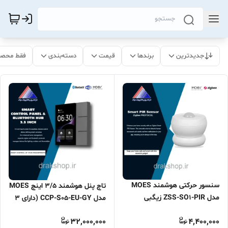
جدیدترین
برندها
قیمت
دسته‌بندی
فقط محصو
سنسور حرکتی هوشمند MOES
تاچ پنل هوشمند 3/5 اینچ MOES
مدل ZSS-SO1-PIR زیگبی
مدل CCP-S05-EU-GY (دارای 3
کلید و هاب بلوتوث)
32,000,000
4,400,000