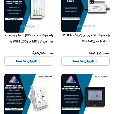
رله هوشمند درب پارکینگ MOES
رله هوشمند دو کانال دما و رطوبت
(WIFI) مدلMS-102
15 آمپر MOES پروتکل WIFI و
بلوتوث
5,750,000
5,450,000
افزودن به سبد
افزودن به سبد