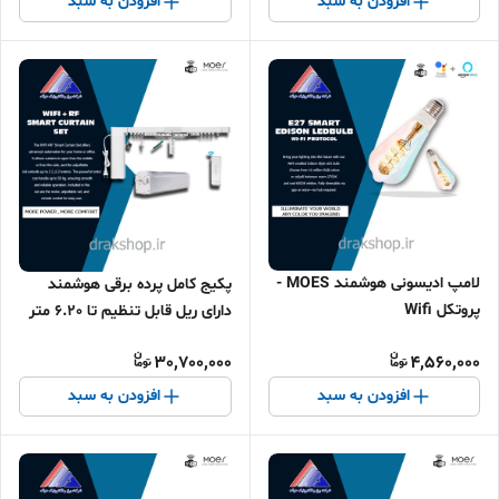
افزودن به سبد
افزودن به سبد
لامپ ادیسونی هوشمند MOES -
پکیج کامل پرده برقی هوشمند
پروتکل Wifi
دارای ریل قابل تنظیم تا 6.20 متر
MOES - پروتکل وای فای
30,700,000
4,560,000
افزودن به سبد
افزودن به سبد