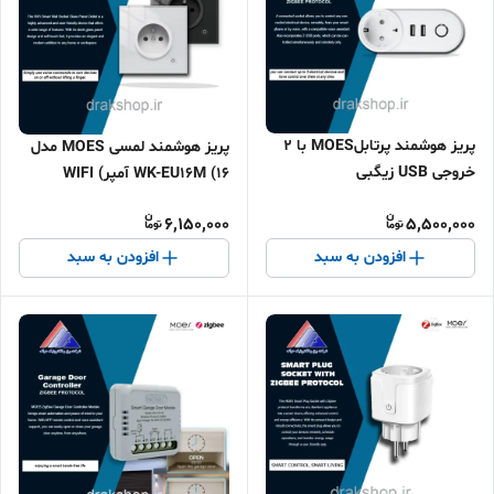
پریز هوشمند پرتابلMOES با 2
پرﯾﺰ ﻫﻮﺷﻤﻨﺪ لمسی MOES مدل
خروجی USB زیگبی
WK-EU16M (16 آمپر) WIFI
6,150,000
5,500,000
افزودن به سبد
افزودن به سبد