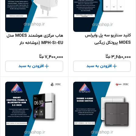
کلید سناریو سه پل وایرلس
هاب مرکزی هوشمند MOES مدل
MOES پروتکل زیگبی
MPH-S1-EU (دوشاخه دار
Zigbee)
7,400,000
3,650,000
افزودن به سبد
افزودن به سبد