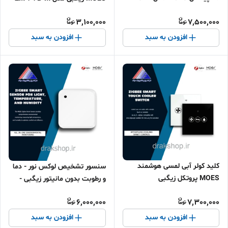
Y2CL (چرخشی با ردیابی خودکار
3,100,000
7,500,000
WIFI)
افزودن به سبد
افزودن به سبد
کلید کولر آبی لمسی هوشمند
سنسور تشخیص لوکس نور - دما
MOES پروتکل زیگبی
و رطوبت بدون مانیتور زیگبی -
MOES
6,000,000
7,300,000
افزودن به سبد
افزودن به سبد