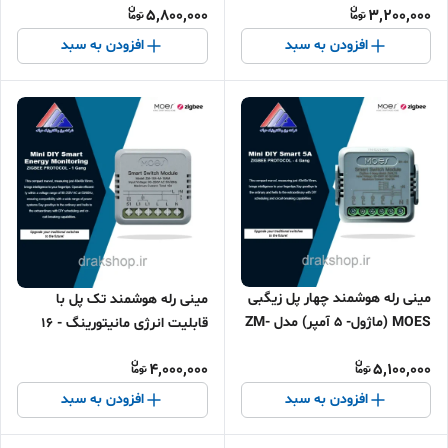
5,800,000
3,200,000
افزودن به سبد
افزودن به سبد
مینی رله هوشمند چهار پل زیگبی
مینی رله هوشمند تک پل با
MOES (ماژول- 5 آمپر) مدل ZM-
قابلیت انرژی مانیتورینگ - 16
104D-M-LT
آمپر MOES پروتکل زیگبی
4,000,000
5,100,000
افزودن به سبد
افزودن به سبد