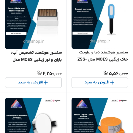
سنسور هوشمند دما و رطوبت
سنسور هوشمند تشخیص آب،
خاک زیگبی MOES مدل ZSS-
باران و نور زیگبی MOES مدل
YC-STH-A
ZSS-RL01-A
4,250,000
5,560,000
افزودن به سبد
افزودن به سبد