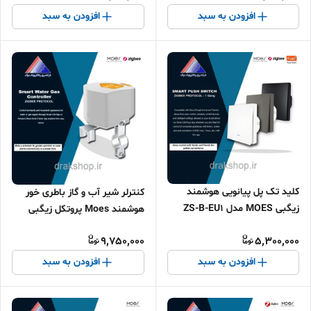
افزودن به سبد
افزودن به سبد
کلید تک پل پیانویی هوشمند
کنترلر شیر آب و گاز باطری خور
زیگبی MOES مدل ZS-B-EU1
هوشمند Moes پروتکل زیگبی
9,750,000
5,300,000
افزودن به سبد
افزودن به سبد