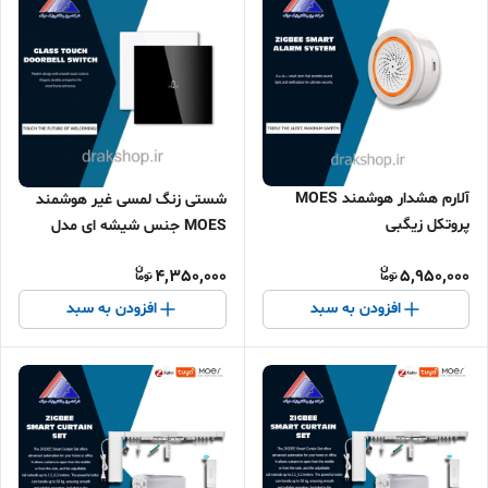
آلارم هشدار هوشمند MOES
شستی زنگ لمسی غیر هوشمند
پروتکل زیگبی
MOES جنس شیشه ای مدل
DB101-BK
4,350,000
5,950,000
افزودن به سبد
افزودن به سبد