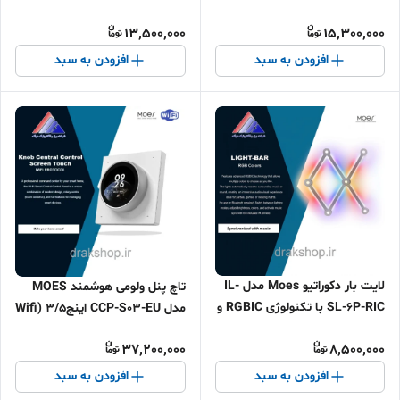
Q29 (دو لنز مجزا WiFi)
Q09 (دو لنز مجزا WiFi)
13,500,000
15,300,000
افزودن به سبد
افزودن به سبد
لایت بار دکوراتیو Moes مدل IL-
تاچ پنل ولومی هوشمند MOES
SL-6P-RIC با تکنولوژی RGBIC و
مدل CCP-S03-EU اینچ3/5 (Wifi
تراکم ۵۰۵۰
و Bluetooth)
37,200,000
8,500,000
افزودن به سبد
افزودن به سبد