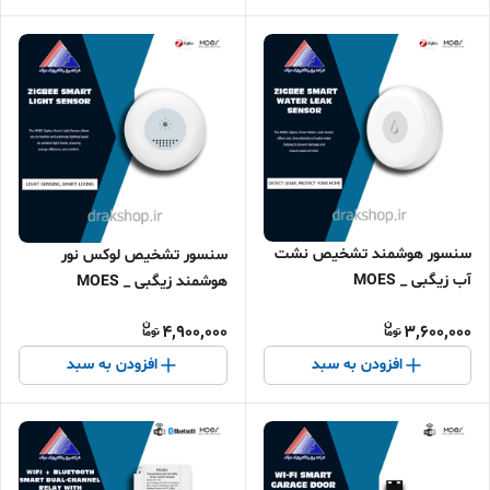
سنسور هوشمند تشخیص نشت
سنسور تشخیص لوکس نور
آب زیگبی _ MOES
هوشمند زیگبی _ MOES
4,900,000
3,600,000
افزودن به سبد
افزودن به سبد