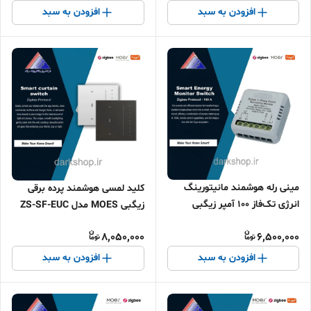
افزودن به سبد
افزودن به سبد
مینی رله هوشمند مانیتورینگ
کلید لمسی هوشمند پرده برقی
انرژی تک‌فاز 100 آمپر زیگبی
زیگبی MOES مدل ZS-SF-EUC
MOES مدل ZM-1P100M
(Star Feather)
8,050,000
6,500,000
افزودن به سبد
افزودن به سبد