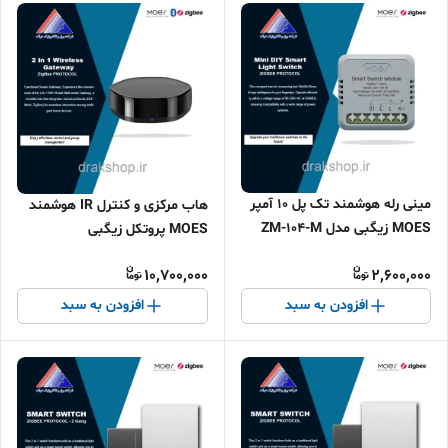
مینی رله هوشمند تک پل 10 آمپر
هاب مرکزی و کنترل IR هوشمند
MOES زیگبی مدل ZM-104-M
MOES پروتکل زیگبی
10,700,000
2,600,000
افزودن به سبد
افزودن به سبد