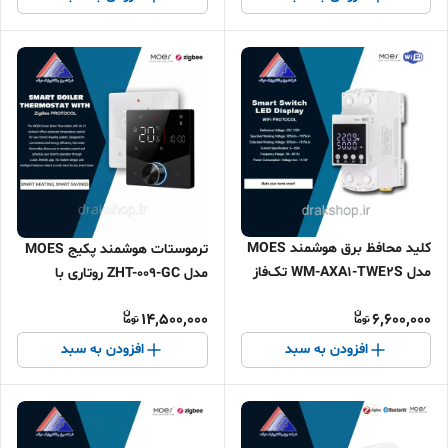
کلید محافظ برق هوشمند MOES
ترموستات هوشمند پکیج MOES
مدل WM-AXA1-TWE2S تک‌فاز
مدل ZHT-009-GC روتاری با
مانیتوردار وای‌فای
نمایشگر لمسی و اتصال زیگبی
14,500,000
6,600,000
افزودن به سبد
افزودن به سبد