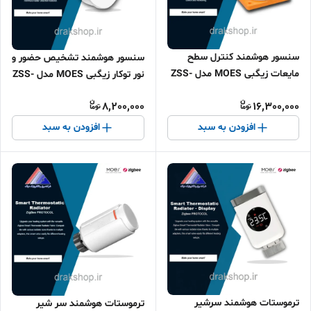
سنسور هوشمند کنترل سطح
سنسور هوشمند تشخیص حضور و
مایعات زیگبی MOES مدل ZSS-
نور توکار زیگبی MOES مدل ZSS-
LM01-EU
QY-HP
8,200,000
16,300,000
افزودن به سبد
افزودن به سبد
ترموستات هوشمند سرشیر
ترموستات هوشمند سر شیر