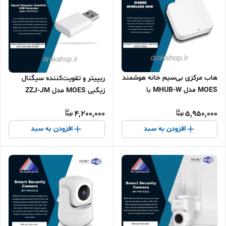
هاب مرکزی بی‌سیم خانه هوشمند
ریپیتر و تقویت‌کننده سیگنال
MOES مدل MHUB-W با
زیگبی MOES مدل ZZJ-JM
پشتیبانی از زیگبی ۳.۰ و بلوتوث
4,200,000
5,950,000
افزودن به سبد
افزودن به سبد