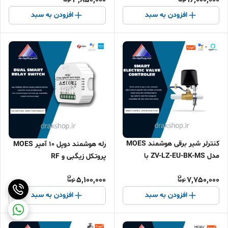
افزودن به سبد
افزودن به سبد
کنترلر شیر برقی ﻫﻮﺷﻤﻨﺪ MOES
رله هوشمند دوپل 10 آمپر MOES
مدل ZV-LZ-EU-BK-MS با
پروتکل زیگبی و RF
قابلیت تعریف سناریو Zigbee
5,100,000
7,750,000
افزودن به سبد
افزودن به سبد