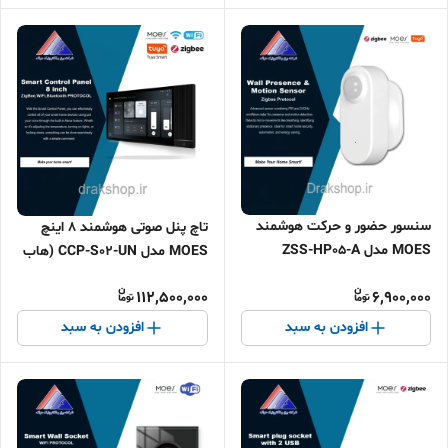
سنسور حضور و حرکت هوشمند
تاچ پنل صوتی هوشمند ۸ اینچ
MOES مدل ZSS-HP05-A
MOES مدل CCP-S02-UN (هاب
بی‌سیم Zigbee
زیگبی و کنترل IR)
112,500,000
6,900,000
افزودن به سبد
افزودن به سبد