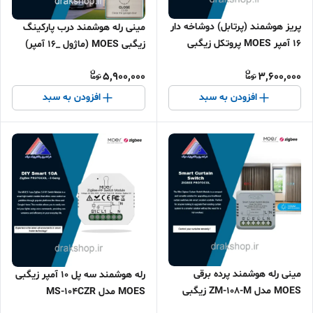
پرﯾﺰ ﻫﻮﺷﻤﻨﺪ (پرتابل) دوشاخه دار
مینی رله هوشمند درب پارکینگ
16 آمپر MOES پروتکل زیگبی
زیگبی MOES (ماژول _16 آمپر)
مدل ZM-102-M-EU
5,900,000
3,600,000
افزودن به سبد
افزودن به سبد
مینی رله هوشمند پرده برقی
رله هوشمند سه پل 10 آمپر زیگبی
MOES مدل ZM-108-M زیگبی
MOES مدل MS-104CZR