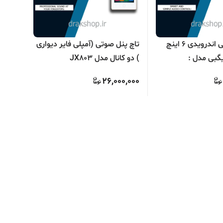
تاچ پنل صوتی اندرویدی 6 اینچ
تاچ پنل صوتی (آمپلی فایر دیواری
گبی مدل :
) دو کانال مدل JX803
برند S.O.S
0,000
26,000,000