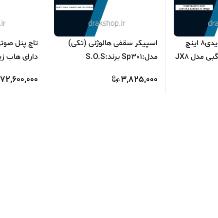
تاچ پنل صوتی اندرویدی8 اینچ
اسپیکر سقفی هالوژنی (تکی)
Tuya دارای هاب زیگبی مدل JX8
مدل:Sp301 برند:S.O.S
دارای هاب زی
JX6Tuya
72,600,000
3,825,000