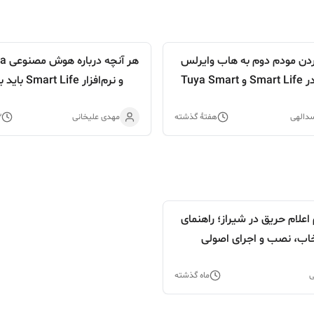
ردن مودم دوم به هاب وایرلس
هر آن
و نرم‌افزار Smart Life باید بدانیم
سدالهی
هفتهٔ گذشته
مهدی علیخانی
۲ هف
لام حریق در شیراز؛ راهنمای
خاب، نصب و اجرای اصولی
ی
ماه گذشته