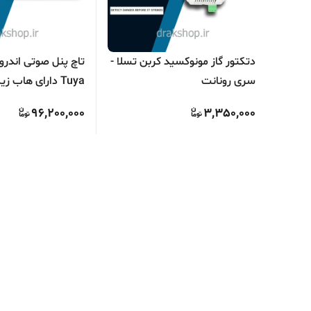
دتکتور گاز مونوکسید کربن تسلا -
سری رونانت
برند S.O.S
96,200,000
3,350,000