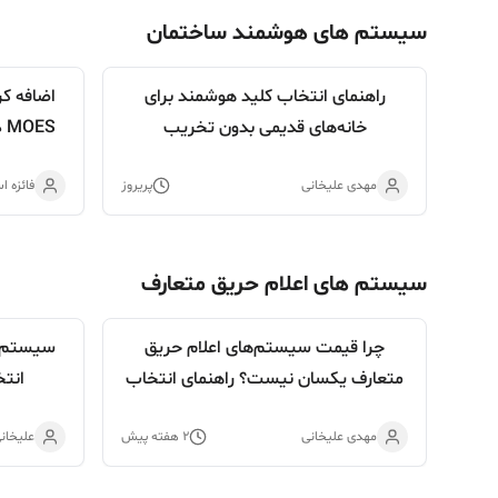
سیستم های هوشمند ساختمان
راهنمای انتخاب کلید هوشمند برای
اضافه ک
خانه‌های قدیمی بدون تخریب
MOES در Smart Life و Tuya Smart
مهدی علیخانی
پریروز
فائزه ا
سیستم های اعلام حریق متعارف
چرا قیمت سیستم‌های اعلام حریق
سیستم اع
متعارف یکسان نیست؟ راهنمای انتخاب
انت
آگاهانه فراتر از تخفیف و قیمت
مهدی علیخانی
۲ هفته پیش
علیخان