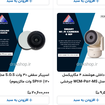
افزودن به سبد
افزودن به سبد
دوربین داخلی هوشمند ۴ مگاپیکسل
اسپیکر سقفی 30 وات O.S
MOES مدل WCM-P52-MS چرخشی
SP616 (120 وات ماکزیموم)
20,600,000
9,
افزودن به سبد
افزودن به سبد