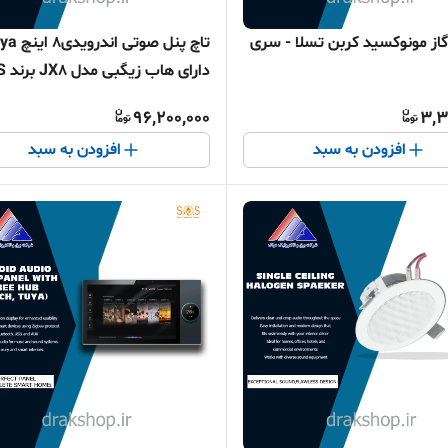
گاز مونوکسید کربن تسلا - سری
تاچ پنل صوتی اند
دارای هاب زیگبی مدل JX8 برند S.O.S
96,200,000
3,3
افزودن به سبد
افزودن به سبد