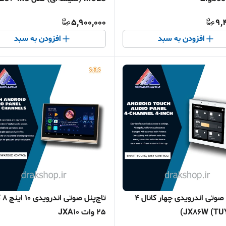
5,900,000
9,
افزودن به سبد
افزودن به سبد
تاچ پنل صوتی اندرویدی چهار کانال 4
تاچ‌پن
25 وات JXA10