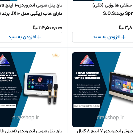
سقفی هالوژنی (تکی)
تاچ پنل صوتی ا
دارای هاب زیگبی مدل JX10 برند S.O.S
114,500,000
3,8
افزودن به سبد
افزودن به سبد
تاچ‌پنل صوتی اندرویدی 7 اینچ 8 کانال
تاچ پنل صوتی اندرویدی (آمپلی فای