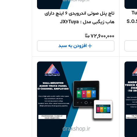
رویدی8 اینچ Tuya
تاچ پنل صوتی اندرویدی 6 اینچ دارای
هاب زیگبی مدل : JX6Tuya
72,600,000
افزودن به سبد