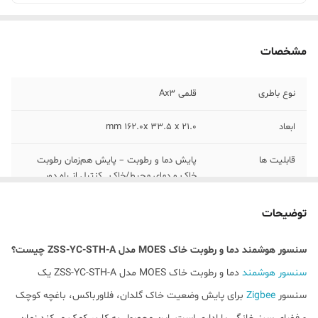
مشخصات
نوع باطری
قلمی Ax3
ابعاد
mm 162.0x 33.5 x 21.0
قابلیت ها
پایش دما و رطوبت – پایش هم‌زمان رطوبت
خاک و دمای محیط/خاک_ کنترل از راه دور _
ثبت تاریخچه_ امکان ارسال نوتیفیکیشن روی
گوشی
توضیحات
امکان اندازه گیری
دارد – دارای پراب اندازه‌گیری روی بدنه که
سنسور هوشمند دما و رطوبت خاک MOES مدل ZSS-YC-STH-A چیست؟
دقیق
رطوبت خاک را سریع و دقیق می‌خواند
سنسور هوشمند
دما و رطوبت خاک MOES مدل ZSS-YC-STH-A یک
اپلیکیشن
MOES – Tuya Smart – Smart Life
سنسور
Zigbee
برای پایش وضعیت خاک گلدان، فلاورباکس، باغچه کوچک