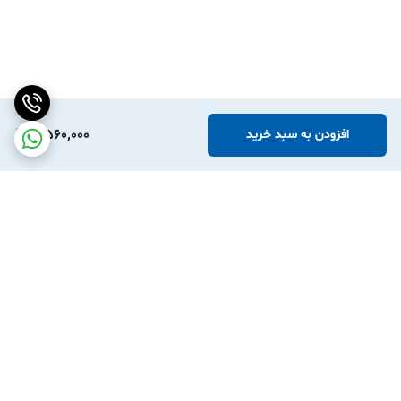
گلخانه استفاده شود؛ البته تجهیز مقابل نیز باید
هوشمند
و در اکوسیستم
قابل کنترل باشد، چه از نوع Zigbee و چه Wi-Fi.
در طراحی چنین سناریوهایی، سنسور نقش منبع داده را دارد و عمل فیزیکی
آبیاری یا کنترل محیط توسط تجهیزات دیگر انجام می‌شود. بنابراین اگر
هدف خریدار اجرای آبیاری خودکار است، باید علاوه بر سنسور، تجهیز
5,560,000
افزودن به سبد خرید
اجرایی مناسب و سازگار نیز در نظر گرفته شود.
برای چه کسانی مناسب است؟
این مدل برای کاربرانی مناسب است که می‌خواهند وضعیت گیاه را دقیق‌تر
از روش‌های سنتی بررسی کنند، مخصوصاً کسانی که چند گلدان یا یک
فضای سبز کوچک را مدیریت می‌کنند. همچنین برای پروژه‌هایی که در آن‌ها
برگشت به بالا
سیستم خانه هوشمند مبتنی بر Zigbee وجود دارد، این سنسور می‌تواند
داده کاربردی برای تصمیم‌گیری خودکار فراهم کند.
اگر کاربر فقط یک گلدان دارد و قصد استفاده از هاب زیگبی یا اپلیکیشن
هوشمند را ندارد، خرید یک سنسور ساده غیرهوشمند ممکن است انتخاب