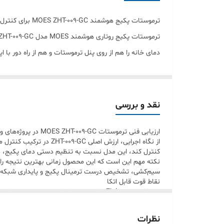
نوع دکمه تاچ
ترموستات پکیج هوشمند MOES ZHT-009-GC برای کنترل دقیق‌تر گرمایش خانه
جنس بدنه
دمای خانه را هم از روی پنل ترموستات و هم از راه دور ب
رطوبت محیط بدون چگالش
این ترموستات به جای کنترل مستقیم آب گرم مصرفی، روی فر
خطای زمان بندی
اتاقی وجود دارد؛ با قطع و وصل این ورودی، گرمایش رادیات
مناسب روی پکیج باید بررسی شود.
دمای ذخیره‌سازی
نقد و بررسی
ارتباط زیگبی و کنترل از راه دور
مصرف انرژی
ارزیابی فنی ترموستات MOES ZHT-009-GC در پروژه‌های واقعی
از نگاه اجرایی، ارزش ا
اپلیکیشن‌های MOES، Tuya Smart یا Smart Life روی سیستم‌عامل‌های iOS و Android فراهم می‌شود.
حداکثر جریان خروجی
کنترل کند، این مدل نسبت به تنظیم دستی دمای پکیج، مدی
نکته مهم این است که این محصول زمانی بهترین نتیجه را م
در صورتی که هاب، اینترنت یا اپلیکیشن در دسترس نباشد، 
سیم‌کشی، تشخیص درست ترمینال پکیج و پایداری شبکه زیگب
نرم افزار
اپلیکیشن و فرمان صوتی به زیرساخت هوشمند وابسته هستند.
نقاط قوت قابل اتکا
نمایشگر LED لمسی و کاربری روزمره
امکان سناریو نویسی
از طریق هاب مرکزی انجام می‌شود. در خانه‌هایی که از قبل تجهیزات Tuya یا MOES دارند، اضافه کردن این ترموستات به سناریوهای گرمای
برنامه‌ریزی هفتگی یکی از قابلیت‌هایی است که در استفاده ر
پنل جلویی این ترمو
نظرات
زمان‌بندی درست، می‌توان ساعات حضور، خواب و خروج از خا
قابلیت اجرای فرمان صوتی