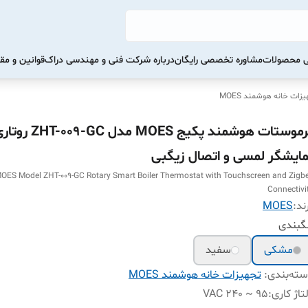
تی محصولات
مشاوره تخصصی رایگان
درباره شرکت فنی و مهندسی دراک
قوانین و مق
زات خانه هوشمند MOES
ترموستات هوشمند پکیج MOES مدل GC
مایشگر لمسی و اتصال زیگبی
OES Model ZHT-009-GC Rotary Smart Boiler Thermostat with Touchscreen and Zigb
Connectivi
ند:
MOES
گبندی
مشکی
سفید
ته‌بندی
:
تجهیزات خانه هوشمند MOES
تاژ کاری
:
95 ~ 240 VAC