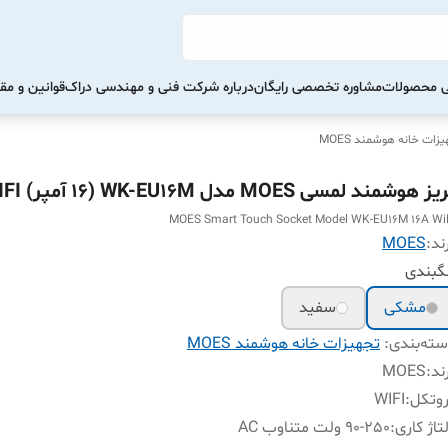
تی محصولات
مشاوره تخصصی رایگان
درباره شرکت فنی و مهندسی دراک
قوانین و مق
زات خانه هوشمند MOES
ﺰ ﻫﻮﺷﻤﻨﺪ لمسی MOES مدل WK-EU16M (16 آمپر) WIFI
MOES Smart Touch Socket Model WK-EU16M 16A Wi
ند:
MOES
گبندی
مشکی
سفید
ته‌بندی
:
تجهیزات خانه هوشمند MOES
ند
:
MOES
وتکل
:
WIFI
تاژ کاری
:
90-250 ولت متناوب AC