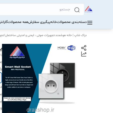
دسته‌بندی محصولات
خانه
پیگیری سفارش
همه محصولات
گاران
دراک‌ شاپ | خانه هوشمند،تجهیزات صوتی ، ایمنی و امنیتی ساختمان
/
تجهی
پرﯾ
Fi
بر
رن
دس
بر
پر
ول