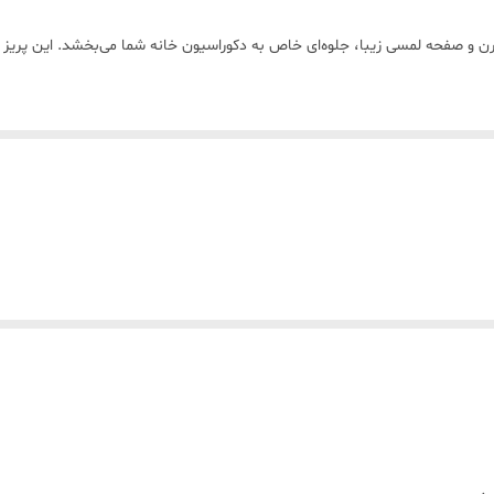
ALEXA-Google Assistant
ی MOES مدل WK-EU16M با طراحی مدرن و صفحه لمسی زیبا، جلوه‌ای خاص به دکوراسیون خانه شما می‌بخشد
86×86×40 میلی‌متر مناسب برای نصب توکار در قوطی برق استاندارد 60 میلی‌متری
دارد امکان تعریف تایمر، زمان‌بندی روشن و خاموش، شمارش معکوس 
و سفید
لامپ‌ها، فن‌ها و لوازم برقی را به صورت خودکار مدیریت کنید. مثلاً چراغ‌ها را 