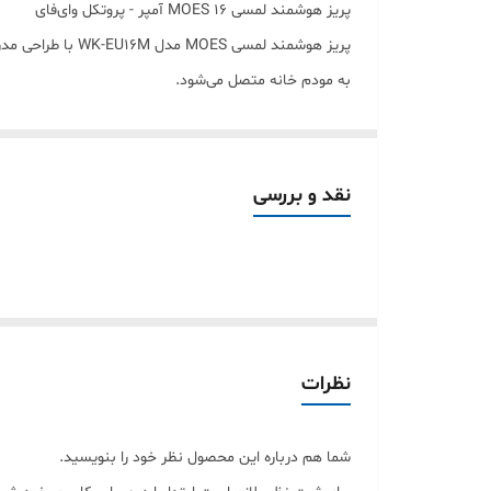
پریز هوشمند لمسی MOES 16 آمپر - پروتکل وای‌فای
کنترل صوتی
پریز هوشمند لمس
به مودم خانه متصل می‌شود.
ابعاد
ویژگی‌های کلیدی
امکان تعریف سناریو
صفحه لمسی:
طراحی شیک و مدرن در رنگ‌های مشکی 
پروتکل وای‌فای:
اتصال مستقیم بدون نیاز به هاب
نقد و بررسی
16 آمپر:
مناسب برای لوازم پرمصرف
کنترل صوتی:
سازگار با الکسا و دستیار گوگل
نصب توکار:
مناسب برای قوطی برق استاندارد 60 میلی‌متری
سناریوهای هوشمند
با تعریف تایمر، زمان‌بندی و سناریوهای مختلف، می‌توانید 
نظرات
شما هم درباره این محصول نظر خود را بنویسید.