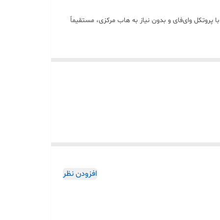
. این پریز با پروتکل وای‌فای و بدون نیاز به هاب مرکزی، مستقیماً
و سناریوهای هوشمند
طوری تنظیم کنید که هنگام ورود به خانه روشن شوند.
افزودن نظر