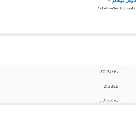
تاژ کاری
:
AC 100-240V
ایش بیشتر
رعت موتور
:
90 دور در دقیقه
اسه کالا
۴۰۴۰۱۰۰۰۹۰۰
بلیت کنترل
:
ریموت RF و دستیار صوتی
بلیت تنظیم سرعت
:
دارد
کانس کاری
:
WiFi: 2.4GHz RF: 433MHz
یان نامی
:
0.3A
خیص ابتدا و انتهای ریل
:
خودکار
ان مصرفی
:
کم‌مصرف و بهینه
بلیت اتصال به انواع پرده
:
دارد
ZC-PJ220
وع و پایان آرام
:
دارد
ZIGBEE
50 کیلوگرم
دارد
AC 100-240V