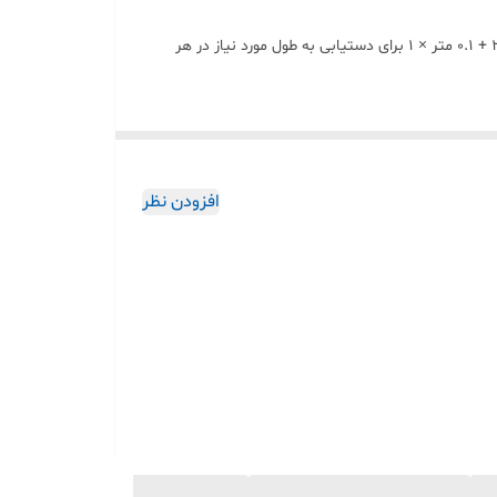
با طراحی ماژولار DIY، می‌توانید ریل پرده را به اندازه دلخواه خود تنظیم کنید. شروع از 1 متر ریل پایه و افزودن بخش‌های 5 متر + 0.2 متر × 2 + 0.1 متر × 1 برای دستیابی به طول مورد نیاز در هر
سپارند تا در استفاده‌های بعدی همان تنظیمات قبلی
افزودن نظر
شدن پرده‌ها در هنگام صبح و بسته شدن در هنگام شب