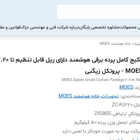
تی محصولات
مشاوره تخصصی رایگان
درباره شرکت فنی و مهندسی دراک
قوانین و مق
زات خانه هوشمند MOES
M - پروتکل زیگبی
MOES Zigbee Smart Curtain Package 2.20m Ra
ند:
MOES
ته‌بندی
:
تجهیزات خانه هوشمند MOES
دل
:
ZC-PJ220
وتکل ارتباطی
:
ZIGBEE
اکثر تحمل وزن پرده
:
50 کیلوگرم
کت پرده به صورت خودکار با لمس
:
دارد