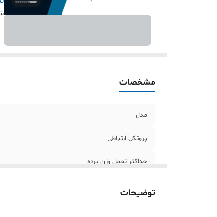
ول
نم
س
شن
قا
قا
فر
جر
تش
مشخصات
تو
قا
مدل
شر
پروتکل ارتباطی
حداکثر تحمل وزن پرده
حرکت پرده به صورت خودکار با لمس
توضیحات
ولتاژ کاری