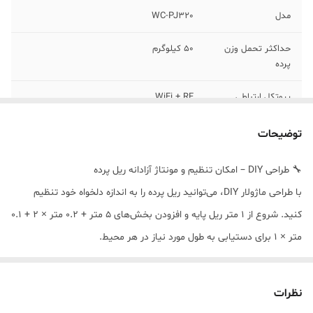
مدل
WC-PJ320
حداکثر تحمل وزن
50 کیلوگرم
پرده
پروتکل ارتباطی
WiFi + RF
ولتاژ کاری
AC 100-240V
توضیحات
حرکت پرده به
دارد
🔧 طراحی DIY – امکان تنظیم و مونتاژ آزادانه ریل پرده
صورت خودکار با
با طراحی ماژولار DIY، می‌توانید ریل پرده را به اندازه دلخواه خود تنظیم
لمس
کنید. شروع از 1 متر ریل پایه و افزودن بخش‌های 5 متر + 0.2 متر × 2 + 0.1
سرعت موتور
90 دور در دقیقه
متر × 1 برای دستیابی به طول مورد نیاز در هر محیط.
قابلیت کنترل
از طریق WiFi، ریموت RF و دستیار صوتی
تشخیص موانع و عملکرد خودکار حافظه توقف
در صورت برخورد با مانع، سیستم پرده هوشمند متوقف می‌شود تا از آسیب
نظرات
فرکانس کاری
WiFi: 2.4GHz RF: 433MHz
جلوگیری کند. همچنین پرده‌ها موقعیت توقف خود را به‌خاطر می‌سپارند تا