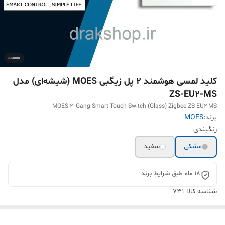
کلید لمسی هوشمند 2 پل زیگبی MOES (شیشه‌ای) مدل
ZS-EU2-MS
MOES 2 -Gang Smart Touch Switch (Glass) Zigbee ZS-EU2-MS
برند:
MOES
رنگبندی
مشکی
سفید
18 ماه طبق شرایط برند
شناسه کالا
731