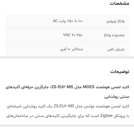
مشخصات
ولتاژ ورودی
100 تا 250 ولت AC
محدوده ولتاژ
90-250 VAC
جریان نامی
حداکثر 10 آمپر
مصرف توان
حداکثر 0.5 ولت
توضیحات
فرکانس
60 - 50 hz
کلید لمسی هوشمند MOES مدل ZS-EU2-MS؛ جایگزین حرفه‌ای کلیدهای
دمای کاری
0 تا 40 درجه سانتی‌گراد
سنتی روشنایی
جنس
صفحه شیشه ای ضد خش
کلید لمسی هوشمند موئس مدل ZS-EU2-MS یک کلید روشنایی شیشه‌ای
با پروتکل Zigbee است که برای جایگزینی کلیدهای سنتی در ساختمان‌های
امکان زمانبندی
دارد
مسکونی، اداری و پروژه‌های هوشمندسازی طراحی شده است. این مدل در
خاموش و روشن
شدن