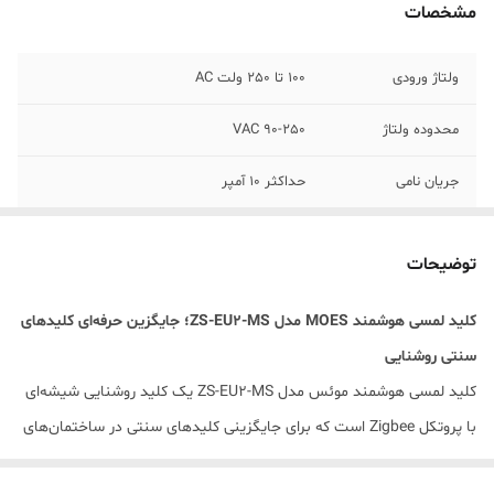
مشخصات
ولتاژ ورودی
100 تا 250 ولت AC
محدوده ولتاژ
90-250 VAC
جریان نامی
حداکثر 10 آمپر
مصرف توان
حداکثر 0.5 ولت
توضیحات
فرکانس
60 - 50 hz
کلید لمسی هوشمند MOES مدل ZS-EU2-MS؛ جایگزین حرفه‌ای کلیدهای
دمای کاری
0 تا 40 درجه سانتی‌گراد
سنتی روشنایی
جنس
صفحه شیشه ای ضد خش
کلید لمسی هوشمند موئس مدل ZS-EU2-MS یک کلید روشنایی شیشه‌ای
با پروتکل Zigbee است که برای جایگزینی کلیدهای سنتی در ساختمان‌های
امکان زمانبندی
دارد
مسکونی، اداری و پروژه‌های هوشمندسازی طراحی شده است. این مدل در
خاموش و روشن
شدن