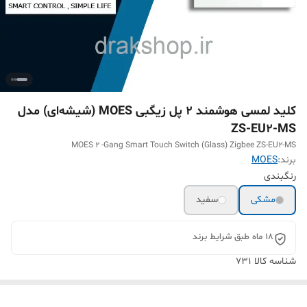
کلید لمسی هوشمند 2 پل زیگبی MOES (شیشه‌ای) مدل
ZS-EU2-MS
MOES 2 -Gang Smart Touch Switch (Glass) Zigbee ZS-EU2-MS
برند:
MOES
رنگبندی
مشکی
سفید
18 ماه طبق شرایط برند
شناسه کالا
731