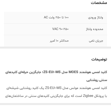
مشخصات
ولتاژ ورودی
100 تا 250 ولت AC
محدوده ولتاژ
90-250 VAC
جریان نامی
حداکثر 10 آمپر
مصرف توان
حداکثر 0.5 ولت
توضیحات
فرکانس
60 - 50 hz
کلید لمسی هوشمند MOES مدل ZS-EU1-MS؛ جایگزین حرفه‌ای کلیدهای
دمای کاری
0 تا 40 درجه سانتی‌گراد
سنتی روشنایی
جنس
صفحه شیشه ای ضد خش
کلید لمسی هوشمند موئس مدل ZS-EU1-MS یک کلید روشنایی شیشه‌ای
با پروتکل Zigbee است که برای جایگزینی کلیدهای سنتی در ساختمان‌های
امکان زمانبندی
دارد
مسکونی، اداری و پروژه‌های هوشمندسازی طراحی شده است. این مدل در
خاموش و روشن
شدن