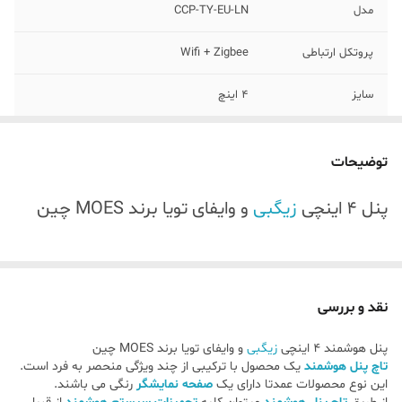
مدل
CCP-TY-EU-LN
پروتکل ارتباطی
Wifi + Zigbee
سایز
4 اینچ
سیستم عامل
linux
توضیحات
ابعاد
mm 86*86
پنل 4 اینچی
زیگبی
و وایفای تویا برند MOES چین
سازگاری سیستم
Android - iOS - Windows Phone
عامل
نوع ارتباط
بی سیم
نقد و بررسی
پلتفرم
TUYA
پنل هوشمند 4 اینچی
زیگبی
و وایفای تویا برند MOES چین
تاچ پنل هوشمند
یک محصول با ترکیبی از چند ویژگی منحصر به فرد است.
برند
MOES
این نوع محصولات عمدتا دارای یک
صفحه نمایشگر
رنگی می باشند.