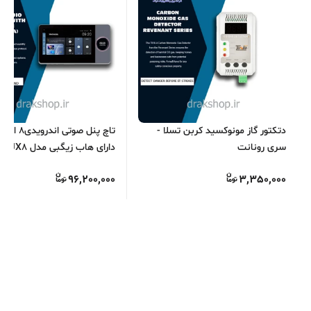
دتکتور گاز مونوکسید کربن تسلا -
سری رونانت
دارای هاب زیگبی
S.O.S
96,200,000
3,350,000