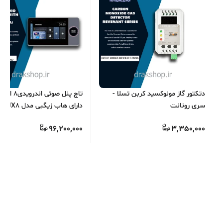
دتکتور گاز مونوکسید کربن تسلا -
سری رونانت
دارای هاب زیگبی
S.O.S
96,200,000
3,350,000