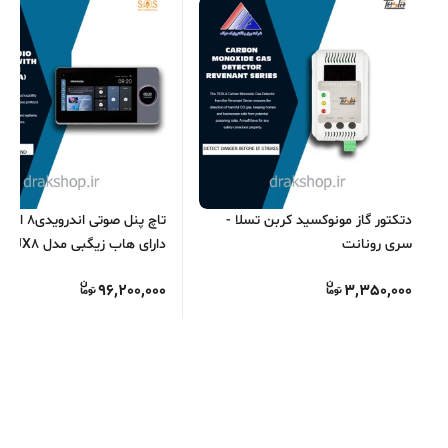
دتکتور گاز مونوکسید کربن تسلا -
سری رونانت
دارای هاب زیگبی
S.O.S
96,200,000
3,350,000