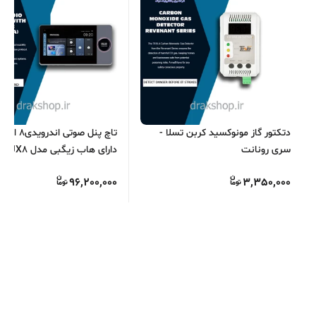
دتکتور گاز مونوکسید کربن تسلا -
سری رونانت
دارای هاب زیگبی
S.O.S
96,200,000
3,350,000