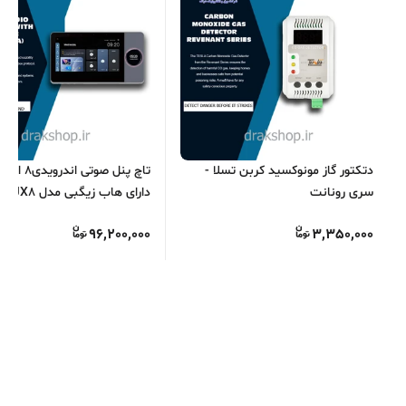
دتکتور گاز مونوکسید کربن تسلا -
سری رونانت
دارای هاب زیگبی
S.O.S
96,200,000
3,350,000