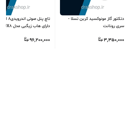
دتکتور گاز مونوکسید کربن تسلا -
سری رونانت
دارای هاب زیگبی
S.O.S
96,200,000
3,350,000