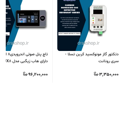
دتکتور گاز مونوکسید کربن تسلا -
سری رونانت
دارای هاب زیگبی
S.O.S
96,200,000
3,350,000