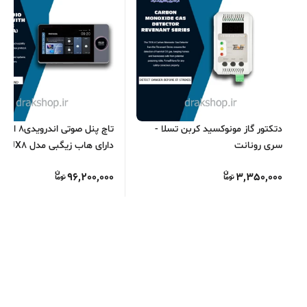
دتکتور گاز مونوکسید کربن تسلا -
سری رونانت
دارای هاب زیگبی
S.O.S
96,200,000
3,350,000