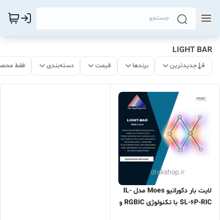
LIGHT BAR
جدیدترین
برندها
قیمت
دسته‌بندی
فقط محصو
لایت بار دکوراتیو Moes مدل IL-
SL-6P-RIC با تکنولوژی RGBIC و
تراکم ۵۰۵۰