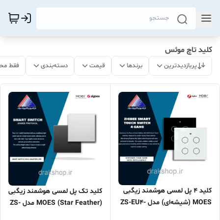
کلید تاچ موئس
پربازدیدترین
برندها
قیمت
دسته‌بندی
فقط مح
کلید 4 پل لمسی هوشمند زیگبی
کلید تک پل لمسی هوشمند زیگبی
MOES (شیشه‌ای) مدل ZS-EU4-
(MOES (Star Feather مدل ZS-
MS
SF-EU1