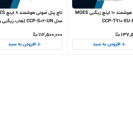
تاچ پنل ﻫﻮﺷﻤﻨﺪ ۱۰ اینچ زیگبی MOES
تاچ پنل صوتی 
مدل CCP-S02-UN (هاب زیگبی 
کنترل IR)
112,500,000
137,5
افزودن به سبد
افزودن به سبد