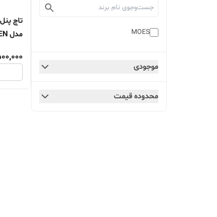
MOES
مدل CCP-TY10-EU-EN
00,000
موجودی
محدوده قیمت