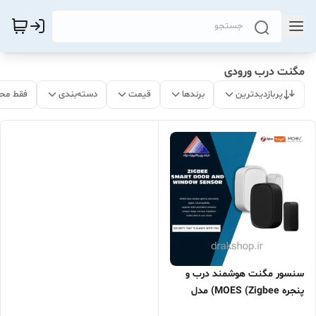
مگنت درب ورودی
پربازدیدترین
برندها
قیمت
دسته‌بندی
فقط مح
سنسور مگنت هوشمند درب و
پنجره MOES (Zigbee) مدل
ZSS-S01