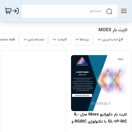
لایت بار MOES
جدیدترین
برندها
قیمت
دسته‌بندی
فقط محصو
لایت بار دکوراتیو Moes مدل IL-
SL-6P-RIC با تکنولوژی RGBIC و
تراکم ۵۰۵۰