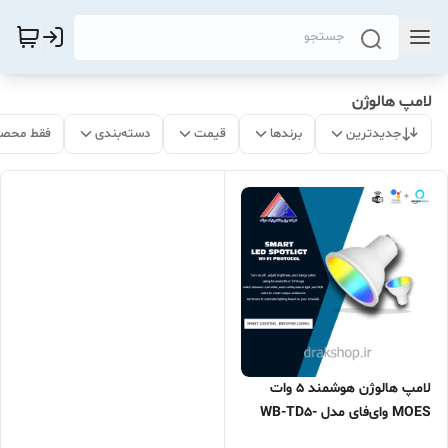
لامپ هالوژن
جدیدترین
برندها
قیمت
دسته‌بندی
فقط محصو
لامپ هالوژن هوشمند ۵ وات
MOES وای‌فای مدل WB-TD5-
RWW-GU10