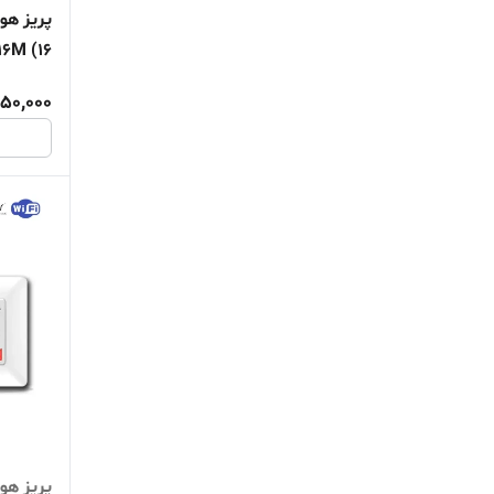
EU16M (16 آمپر
150,000