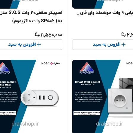
لامپ حبابی 9 وات هوشمند وای فای _
اسپیکر سقفی20 وات S.O.S مد
SP502 (80 وات ماکزیموم)
11,550,000
2,
افزودن به سبد
افزودن به سبد