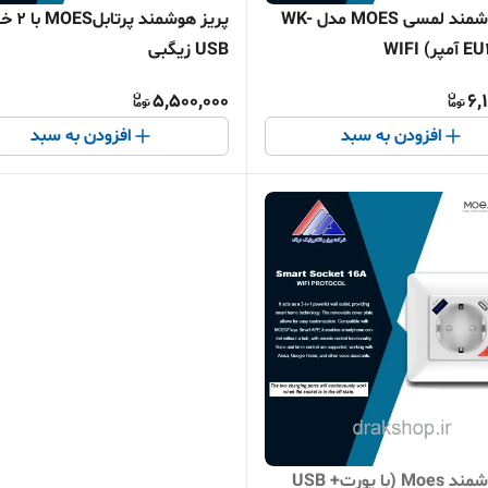
پرﯾﺰ ﻫﻮﺷﻤﻨﺪ لمسی MOES مدل WK-
پریز هوشمند
) WIFI
USB زیگبی
5,500,000
6,
افزودن به سبد
افزودن به سبد
پریز هوشمند Moes (با پورتUSB +