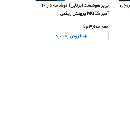
 پرتابلMOES با 2 خروجی
پرﯾﺰ ﻫﻮﺷﻤﻨﺪ (پرتابل) دوشاخه دار 16
آمپر MOES پروتکل زیگبی
3,600,000
افزودن به سبد