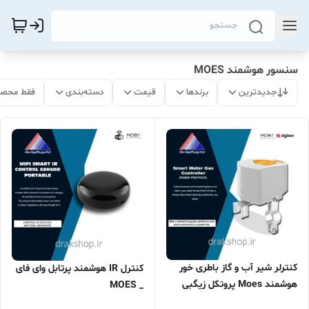
سنسور هوشمند MOES
جدیدترین
برندها
قیمت
دسته‌بندی
فقط محصو
کنترلر شیر آب و گاز باطری خور
کنترل IR ﻫﻮﺷﻤﻨﺪ پرتابل وای فای
هوشمند Moes پروتکل زیگبی
_ MOES