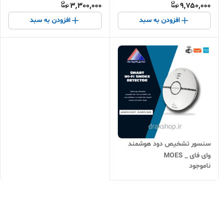
3,300,000
9,750,000
افزودن به سبد
افزودن به سبد
سنسور تشخیص دود هوشمند
وای فای _ MOES
ناموجود