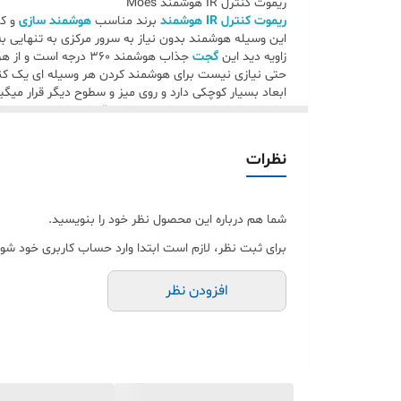
ریموت کنترل IR هوشمند Moes
ریموت کنترل IR هوشمند
برند مناسب
هوشمند سازی
و ک
کنترل صوتی
این وسیله هوشمند بدون نیاز به سرور مرکزی به تنهایی به
زاویه دید این
گجت
جذاب هوشمند 360 درجه است و از هر جهتی عمل میکند . یعنی نیازی نیست دقیقا روبروی تلویزیون یا کولر گازی قرار بگیرد .
پورت
حتی نیازی نیست برای هوشمند کردن هر وسیله ای یک کنترل
ابعاد بسیار کوچکی دارد و روی میز و سطوح دیگر قرار میگیرد . تنها کا
برای کنترل از راه دور تمامی وسایل برقی که دارای
ریموت های 
برند
زمانبندی و سناریو وسایلی از قبیل تلویزیون و کولر گازی
کمک این محصول هوشمند با کیفیت ، شما می توانید تمامی امکانات وسایل برقی خود را که 
گارانتی
نظرات
یعنی تمام دکمه هایی که ریموت دستگاه ها دارند دقیقا قاب
ابعاد
خرید
رﯾﻤﻮت IR ﻫﻮﺷﻤﻨﺪ UFO-R6-MS
از فروشگاه
خانه ه
شما هم درباره این محصول نظر خود را بنویسید.
برای ثبت نظر، لازم است ابتدا وارد حساب کاربری خود شوی
افزودن نظر