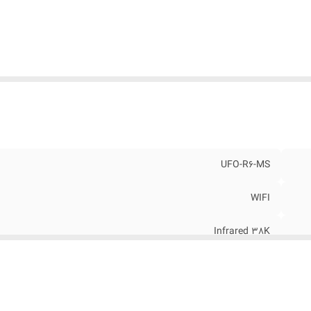
ورت
:
Micro USB
ند
:
MOES
رانتی
:
18 ماه طبق شرایط برند
عاد
:
65*27 mm
UFO-R6-MS
WIFI
Infrared 38K
TUYA
IOS و Android