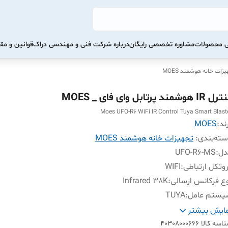
تی محصولات
مشاوره تخصصی رایگان
درباره شرکت فنی و مهندسی دراک
قوانین و مق
زات خانه هوشمند MOES
IR ﻫﻮﺷﻤﻨﺪ پرتابل وای فای _ MOES
Moes UFO-R6 WiFi IR Control Tuya Smart Blast
ند:
MOES
ته‌بندی
:
تجهیزات خانه هوشمند MOES
دل
:
UFO-R6-MS
وتکل ارتباطی
:
WIFI
ع فرکانس ارسالی
:
Infrared 38K
یستم عامل
:
TUYA
زگاری سیستم عامل
:
IOS و Android
ایش بیشتر
ترل صوتی
:
ALEXA-Google Assistant
اسه کالا
۴۰۳۰۸۰۰۰۶۶۶