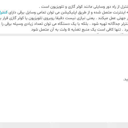
نترل از راه دور وسایلی مانند کولر گازی و تلویزیون است .
ALEXA-Google Assistant
 اینترنت متصل شده و از طریق اپلیکیشن می توان تمامی وسایل برقی دارای
کنترل 
Micro USB
ر جداگانه تهیه شود . بلکه با یک دستگاه می توان تعداد زیادی وسیله برقی را 
فی است یک منبع تغذیه 5 ولت به آن متصل شود
IR
هستند این گجت هوشمند می تواند یک راهکار مناسب باشد .
MOES
 و دستگاه های صوتی و …. از طریق این گجت هوشمند صورت میگیرد
دارای ریموت IR هستند از راه دور و با گوشی همراه خود کنترل کنید .
18 ماه طبق شرایط برند
ل کنترل از راه دور خواهد بود زیرا ریموت ها عینا در حافظه ی دستگاه هوشمند ذ
65*27 mm
وشمند دراک شاپ
د.