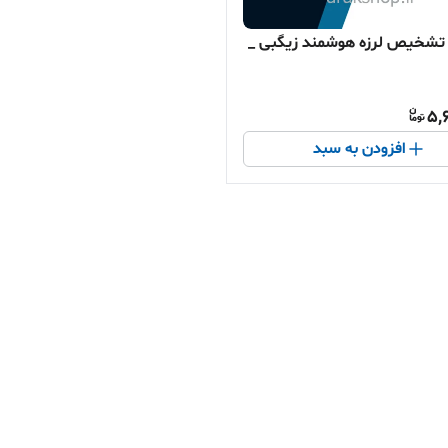
تشخیص لرزه هوشمند زیگبی _
5,
افزودن به سبد