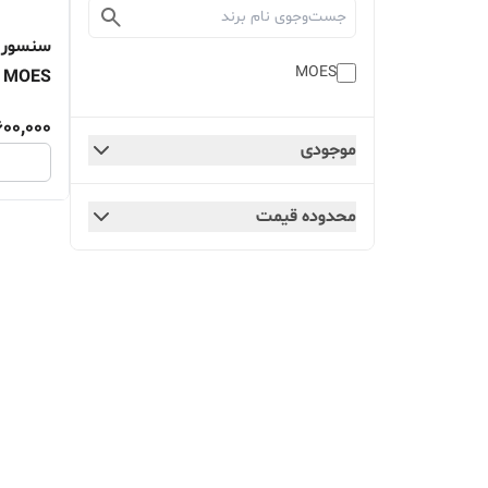
سنسور 
MOES
MOES
600,000
موجودی
محدوده قیمت