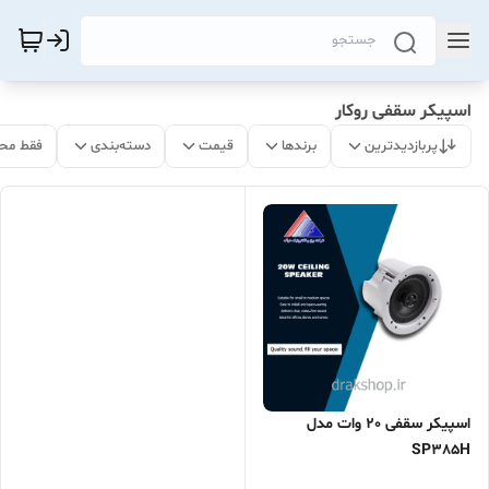
اسپیکر سقفی روکار
پربازدیدترین
برندها
قیمت
دسته‌بندی
فقط مح
اسپیکر سقفی 20 وات مدل
SP385H