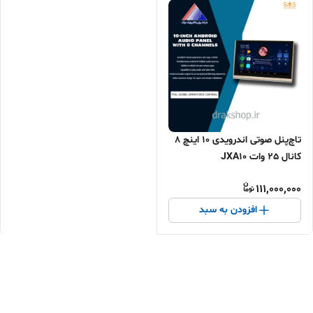
تاچ‌پنل صوتی اندرویدی 10 اینچ 8
کانال 25 وات JXA10
111,000,000
افزودن به سبد