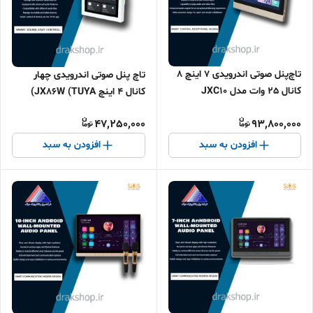
تاچ‌پنل صوتی اندرویدی 7 اینچ 8
تاچ پنل صوتی اندرویدی چهار
کانال 25 وات مدل JXC10
کانال 4 اینچ JX86W (TUYA)
47,250,000
93,800,000
افزودن به سبد
افزودن به سبد