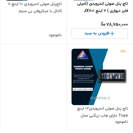
تاچ پنل صوتی اندرویدی (آمپلی
تاچ‌پنل صوتی اندرویدی 10 اینچ 8
فایر دیواری ) 7 اینچ JX701
کانال با میکروفن بی سیم
JXA10K برند S.O.S
78,750,000
افزودن به سبد
ناموجود
تاچ پنل صوتی اندرویدی12 اینچ
Tuya دارای هاب زیگبی مدل
ناموجود
JX12 برند S.O.S