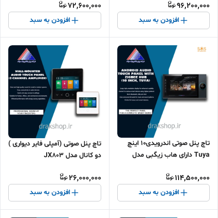
72,600,000
96,200,000
افزودن به سبد
افزودن به سبد
تاچ پنل صوتی اندرویدی10 اینچ
تاچ پنل صوتی (آمپلی فایر دیواری )
Tuya دارای هاب زیگبی مدل
دو کانال مدل JX803
JX10 برند S.O.S
26,000,000
114,500,000
افزودن به سبد
افزودن به سبد