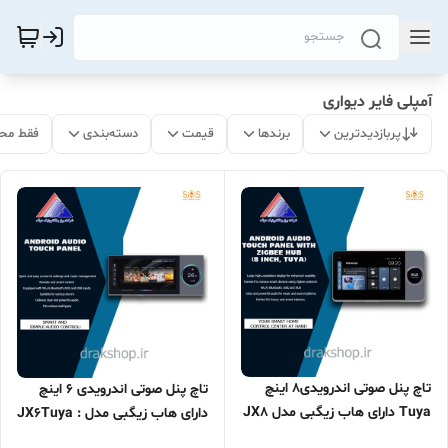
آمپلی فایر دیواری
پربازدیدترین
برندها
قیمت
دسته‌بندی
فقط مح
تاچ پنل صوتی اندرویدی8 اینچ
تاچ پنل صوتی اندرویدی 6 اینچ
Tuya دارای هاب زیگبی مدل JX8
دارای هاب زیگبی مدل : JX6Tuya
برند S.O.S