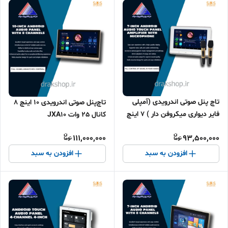
تاچ پنل صوتی اندرویدی (آمپلی
تاچ‌پنل صوتی اندرویدی 10 اینچ 8
فایر دیواری میکروفن دار ) 7 اینچ
کانال 25 وات JXA10
مدل JX701 K
111,000,000
93,500,000
افزودن به سبد
افزودن به سبد