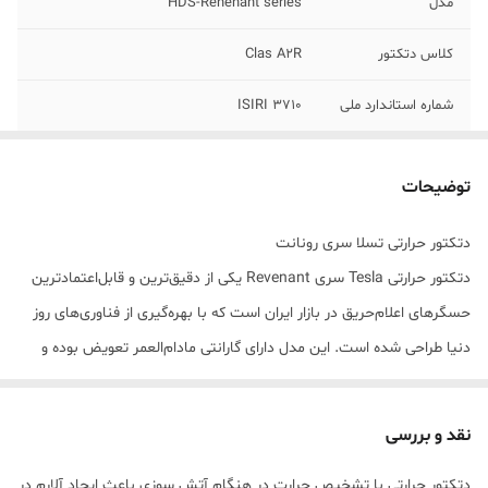
مدل
HDS-Renenant series
کلاس دتکتور
Clas A2R
شماره استاندارد ملی
ISIRI 3710
تکنولوژی تولید مدار
SMD
توضیحات
تحت استاندارد
Class A2 OF EN54-5 :2000
دتکتور حرارتی تسلا سری رونانت
مدت زمان پاسخ
4 Sec
دتکتور حرارتی Tesla سری Revenant یکی از دقیق‌ترین و قابل‌اعتمادترین
دهی
حسگرهای اعلام‌حریق در بازار ایران است که با بهره‌گیری از فناوری‌های روز
ولتاژ ورودی
VDC 12-30
دنیا طراحی شده است. این مدل دارای گارانتی مادام‌العمر تعویض بوده و
تأییدیه رسمی از سازمان‌های آتش‌نشانی کلان‌شهرهای کشور را کسب کرده
دمای آلارم
58 'C
است؛ بنابراین از نظر عملکرد، دوام، و ایمنی کاملاً مورد اعتماد می‌باشد.
نقد و بررسی
قابلیت فرمان به
دارد
ویژگی‌ها و مشخصات فنی
چراغ ریموت
دتکتور حرارتی با تشخیص حرارت در هنگام آتش سوزی باعث ایجاد آلارم در
کلاس دتکتور: Class A2R – مناسب برای تشخیص حرارت‌های افزایشی