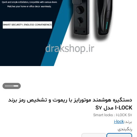
دستگیره هوشمند موتورایز با ریموت و تشخیص رمز برند
I-LOCK مدل S7
Smart locks : I-LOCK S7
برند:
i-lock
رنگبندی