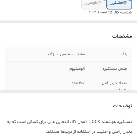
مشکی
طوسی
شناسه کالا
40311000825
مشخصات
رنگ
مشکی – طوسی – رزگلد
جنس دستگیره
آلومینیوم
تعداد کاربر قابل
2۰۰ عدد
تعریف
تعداد کاربر ادمین
10 کاربر
توضیحات
تعداد کاربر عادی
190 کاربر
دستگیره هوشمند I_LOCK مدل S7، انتخابی عالی برای کسانی است که به
دنبال راحتی و امنیت در استفاده از درب‌ها هستند.
ظرفیت کارت
100 عدد