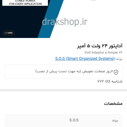
آداپتور 24 ولت 5 آمپر
24 Volt Adaptor 5 Amper
برند:
S.O.S (Smart Organized Systems)
7روز ضمانت تعویض (به جهت تست پیش از نصب)
شناسه کالا
772
مشخصات
برند
S.O.S