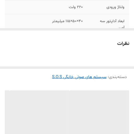
ولتاژ ورودی
220 ولت
ابعاد آداپتور سه
40×50×115 میلیمتر
آمپر
شدت جریان خروجی
5 آمپر واقعی
نظرات
ولتاژ خروجی
24 ولت
محتویات بسته
دوشاخه با کابل نیم متری
دسته‌بندی
:
سیستم های صوتی خانگی S.O.S