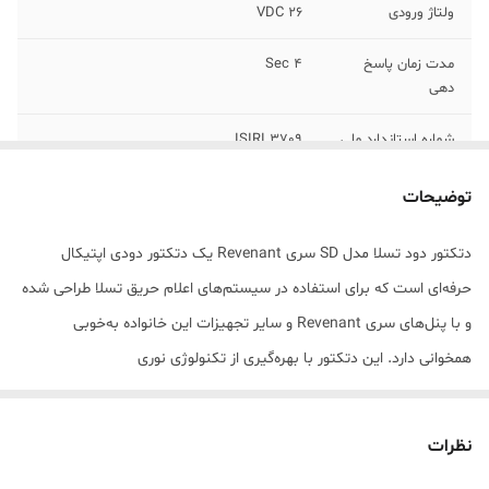
ولتاژ ورودی
26 VDC
مدت زمان پاسخ
4 Sec
دهی
شماره استاندارد ملی
ISIRI 3709
جریان حالت
50 mA
توضیحات
استندبای
دتکتور دود تسلا مدل SD سری Revenant یک دتکتور دودی اپتیکال
جریان آلارم
20 mA
حرفه‌ای است که برای استفاده در سیستم‌های اعلام حریق تسلا طراحی شده
تکنولوژی تولید
SMD
و با پنل‌های سری Revenant و سایر تجهیزات این خانواده به‌خوبی
مدارات
همخوانی دارد. این دتکتور با بهره‌گیری از تکنولوژی نوری
تحت استاندارد
EN54-7 : 2000
(Photoelectric/Optical) قادر است دود حاصل از حریق در مراحل اولیه را
تشخیص دهد و با ارسال سیگنال سریع و مطمئن به مرکز کنترل، نقش
ابعاد
نظرات
48×100 mm
مهمی در نجات جان و حفاظت از اموال ایفا کند.