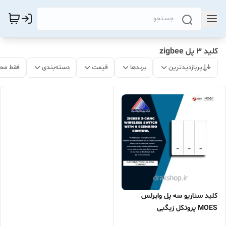
کلید 3 پل zigbee
پربازدیدترین
برندها
قیمت
دسته‌بندی
فقط مح
کلید سناریو سه پل وایرلس
MOES پروتکل زیگبی