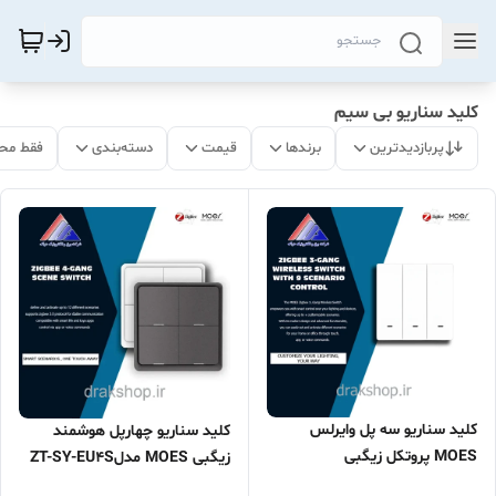
کلید سناریو بی سیم
پربازدیدترین
برندها
قیمت
دسته‌بندی
فقط مح
کلید سناریو سه پل وایرلس
کلید سناریو چهارپل هوشمند
MOES پروتکل زیگبی
زیگبی MOES مدلZT-SY-EU4S
(باتری خور)