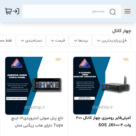
چهار کانال
پربازدیدترین
برندها
قیمت
دسته‌بندی
فقط مح
آمپلی‌فایر رومیزی چهار کانال 200
تاچ پنل صوتی اندرویدی12 اینچ
وات SOS JX600-4
Tuya دارای هاب زیگبی مدل
JX12 برند S.O.S