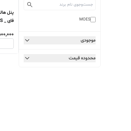
MOES
فای _ MOES
500,000
موجودی
محدوده قیمت