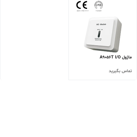
ماژول A9056T I/O
تماس بگیرید