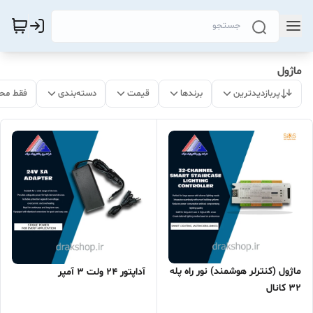
ماژول
پربازدیدترین
برندها
قیمت
دسته‌بندی
فقط مح
ماژول (کنترلر هوشمند) نور راه پله
آداپتور 24 ولت 3 آمپر
32 کانال