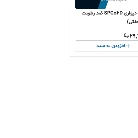
اسپیکر دیواری SPG52D ضد رطوبت
29,
افزودن به سبد