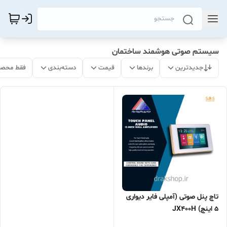
سیستم صوتی هوشمند ساختمان
جدیدترین
برندها
قیمت
دسته‌بندی
فقط محصو
تاچ پنل صوتی (آمپلی فایر دیواری
5 اینچ) JX400H