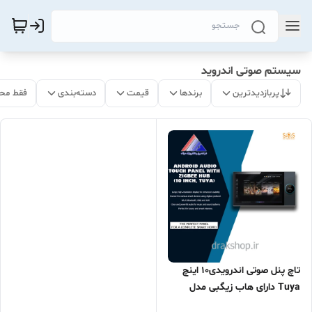
سیستم صوتی اندروید
پربازدیدترین
برندها
قیمت
دسته‌بندی
فقط مح
تاچ پنل صوتی اندرویدی10 اینچ
Tuya دارای هاب زیگبی مدل
JX10 برند S.O.S