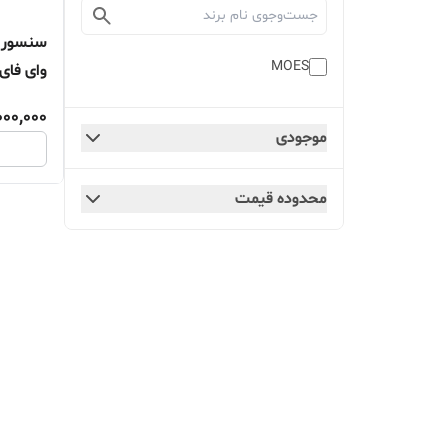
سنسور 
MOES
وای فای _ S
000,000
موجودی
محدوده قیمت