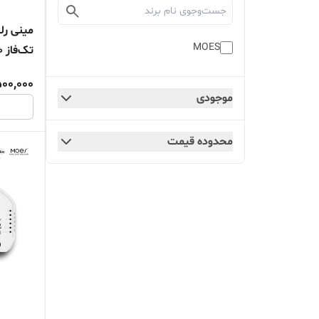
مینی رل
MOES
1P100M
500,000
موجودی
محدوده قیمت