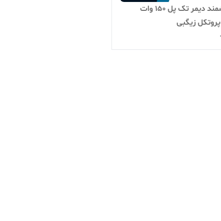
رله هوشمند دیمر تک پل 150 وات